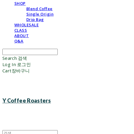
SHOP
Blend Coffee
Single Origin
Drip Bag
WHOLESALE
CLASS
ABOUT
Q&A
Search
검색
Log In
로그인
Cart
장바구니
Y Coffee Roasters