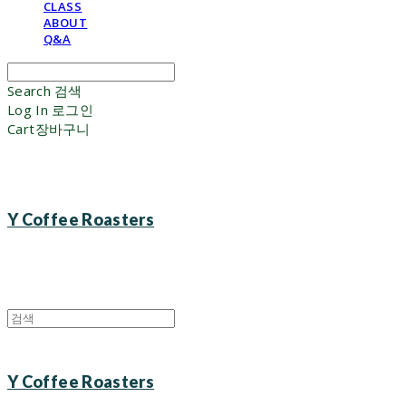
CLASS
ABOUT
Q&A
Search
검색
Log In
로그인
Cart
장바구니
Y Coffee Roasters
Y Coffee Roasters